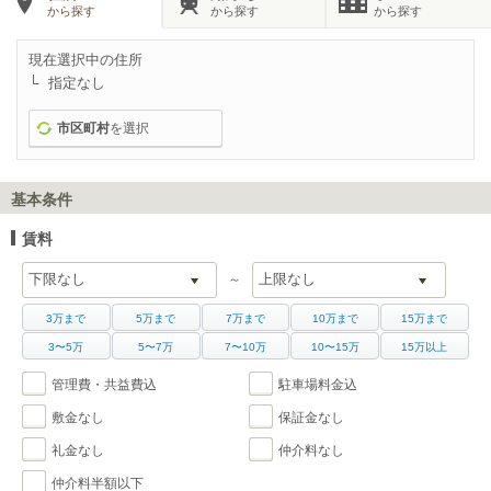
から探す
から探す
から探す
現在選択中の住所
指定なし
市区町村
を選択
基本条件
賃料
～
3万まで
5万まで
7万まで
10万まで
15万まで
3〜5万
5〜7万
7〜10万
10〜15万
15万以上
管理費・共益費込
駐車場料金込
敷金なし
保証金なし
礼金なし
仲介料なし
仲介料半額以下