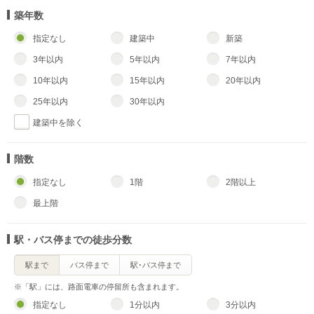
築年数
指定なし
建築中
新築
3年以内
5年以内
7年以内
10年以内
15年以内
20年以内
25年以内
30年以内
建築中を除く
階数
指定なし
1階
2階以上
最上階
駅・バス停までの徒歩分数
駅まで
バス停まで
駅･バス停まで
※「駅」には、路面電車の停留所も含まれます。
指定なし
1分以内
3分以内