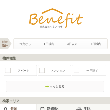
新着
指定なし
1日以内
3日以内
7日以内
物件
物件種別
アパート
マンション
一戸建て
もっと見る
検索エリア
住所
路線/駅
学区