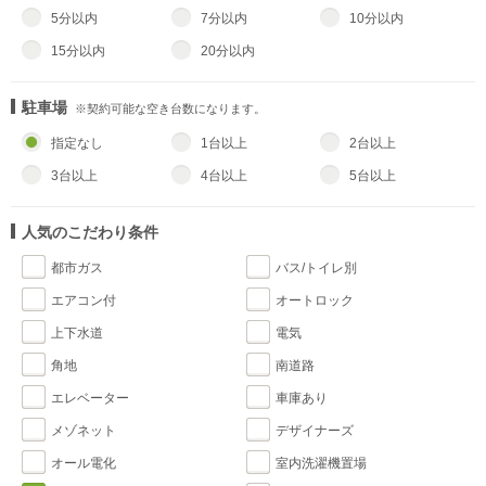
5分以内
7分以内
10分以内
15分以内
20分以内
駐車場
※契約可能な空き台数になります。
指定なし
1台以上
2台以上
3台以上
4台以上
5台以上
人気のこだわり条件
都市ガス
バス/トイレ別
エアコン付
オートロック
上下水道
電気
角地
南道路
エレベーター
車庫あり
メゾネット
デザイナーズ
オール電化
室内洗濯機置場