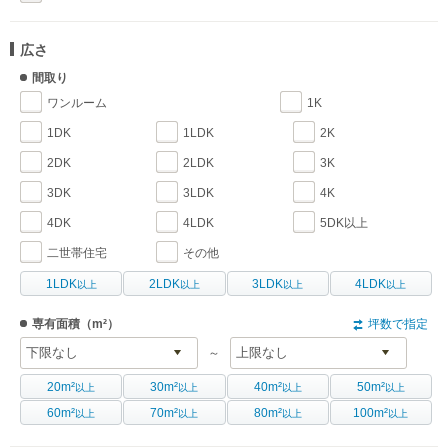
広さ
間取り
ワンルーム
1K
1DK
1LDK
2K
2DK
2LDK
3K
3DK
3LDK
4K
4DK
4LDK
5DK以上
二世帯住宅
その他
1LDK
2LDK
3LDK
4LDK
以上
以上
以上
以上
専有面積
（m²）
坪数で指定
～
20m²
30m²
40m²
50m²
以上
以上
以上
以上
60m²
70m²
80m²
100m²
以上
以上
以上
以上